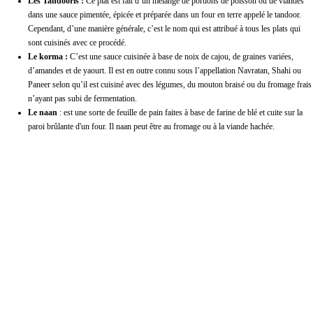
Les Tandooris :
Ce plat est fait d’un mélange de portions de poisson ou de viandes
dans une sauce pimentée, épicée et préparée dans un four en terre appelé le tandoor.
Cependant, d’une manière générale, c’est le nom qui est attribué à tous les plats qui
sont cuisinés avec ce procédé.
Le korma :
C’est une sauce cuisinée à base de noix de cajou, de graines variées,
d’amandes et de yaourt. Il est en outre connu sous l’appellation Navratan, Shahi ou
Paneer selon qu’il est cuisiné avec des légumes, du mouton braisé ou du fromage frais
n’ayant pas subi de fermentation.
Le naan
: est une sorte de feuille de pain faites à base de farine de blé et cuite sur la
paroi brûlante d'un four. Il naan peut être au fromage ou à la viande hachée.