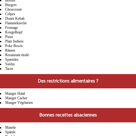
Bretzel
Burgers
Choucroute
Crêpes
Donër Kebab
Flammekueche
Fromage
Kougelhopf
Pizza
Plats Indiens
Poke Bowls
Rāmen
Restaurant étoilé
Spaetzles
Sushis
Tacos
Des restrictions alimentaires ?
Manger Halal
Manger Cacher
Manger Végétarien
Bonnes recettes alsaciennes
Manele
Spätzle