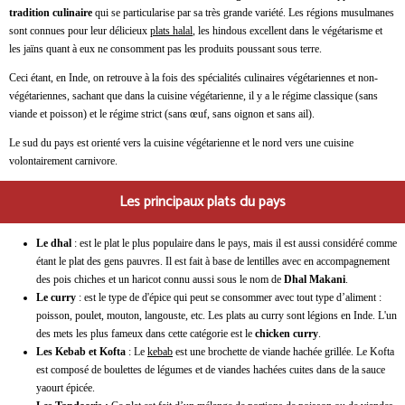
tradition culinaire
qui se particularise par sa très grande variété. Les régions musulmanes
sont connues pour leur délicieux
plats halal
, les hindous excellent dans le végétarisme et
les jaïns quant à eux ne consomment pas les produits poussant sous terre.
Ceci étant, en Inde, on retrouve à la fois des spécialités culinaires végétariennes et non-
végétariennes, sachant que dans la cuisine végétarienne, il y a le régime classique (sans
viande et poisson) et le régime strict (sans œuf, sans oignon et sans ail).
Le sud du pays est orienté vers la cuisine végétarienne et le nord vers une cuisine
volontairement carnivore.
Les principaux plats du pays
Le dhal
: est le plat le plus populaire dans le pays, mais il est aussi considéré comme
étant le plat des gens pauvres. Il est fait à base de lentilles avec en accompagnement
des pois chiches et un haricot connu aussi sous le nom de
Dhal Makani
.
Le curry
: est le type de d'épice qui peut se consommer avec tout type d’aliment :
poisson, poulet, mouton, langouste, etc. Les plats au curry sont légions en Inde. L'un
des mets les plus fameux dans cette catégorie est le
chicken curry
.
Les Kebab et Kofta
: Le
kebab
est une brochette de viande hachée grillée. Le Kofta
est composé de boulettes de légumes et de viandes hachées cuites dans de la sauce
yaourt épicée.